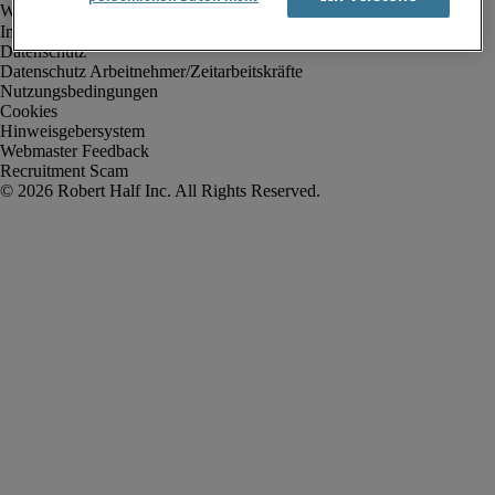
Impressum
Datenschutz
Datenschutz Arbeitnehmer/Zeitarbeitskräfte
Nutzungsbedingungen
Cookies
Hinweisgebersystem
Webmaster Feedback
Recruitment Scam