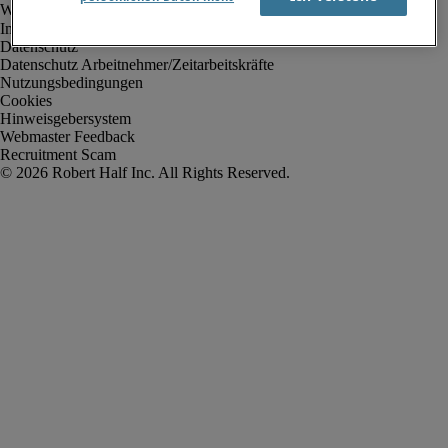
Impressum
Datenschutz
Datenschutz Arbeitnehmer/Zeitarbeitskräfte
Nutzungsbedingungen
Cookies
Hinweisgebersystem
Webmaster Feedback
Recruitment Scam