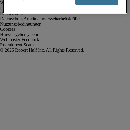
Impressum
Datenschutz
Datenschutz Arbeitnehmer/Zeitarbeitskräfte
Nutzungsbedingungen
Cookies
Hinweisgebersystem
Webmaster Feedback
Recruitment Scam