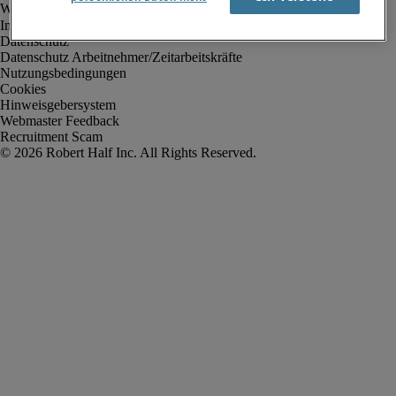
Impressum
Datenschutz
Datenschutz Arbeitnehmer/Zeitarbeitskräfte
Nutzungsbedingungen
Cookies
Hinweisgebersystem
Webmaster Feedback
Recruitment Scam