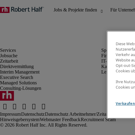
Diese Webs
Nutzererfa
Verkehr au
Jobsuche
Finanz- & Rechn
Website au
Zeitarbeit
IT-Bereich
Opt-out-Si
Direktvermittlung
Kaufmännischer 
Cookies ü
Interim Management
Legal
Executive Search
Ihre Nutzu
Managed Solutions
Cookies un
Consulting-Lösungen
Verkaufen 
Impressum
Datenschutz
Datenschutz Arbeitnehmer/Zeitarbeitskräfte
Nut
Hinweisgebersystem
Webmaster Feedback
Recruitment Scam