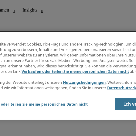
ite verwendet Cookies, Pixel-Tags und andere Tracking-Technologien, um di
hrung zu verbessern, Inhalte und Anzeigen zu personalisieren sowie Leistu
f unserer Website zu analysieren. Wir geben Informationen über Ihre Nutz
ungswesen
Info Center
ch an unsere Partner für soziale Medien, Werbung und Analysen weiter. Sollt
Jobübersicht
gnal erkannt haben, wird dieses berücksichtigt. Sie können die Verwendun
Bereich
Gehaltsübersicht
ber den Link
Verkaufen oder teilen Sie meine persönlichen Daten nicht
abl
E-Learning
Newsletter
ng der Website unterliegt unseren
Nutzungsbedingungen
. Weitere Inform
d wie wir Informationen weitergeben, finden Sie in unserer
Datenschutzer
Ich v
oder teilen Sie meine persönlichen Daten nicht
zungsbedingungen
Cookies