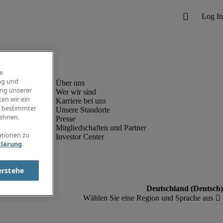
e
ng und
ung unserer
Wer wir sind
en wir ein
Karriere bei uns
g bestimmter
Unsere Standorte
ehnen.
Presse
Mitgliedschaften und Partner
ationen zu
Investor Center
klärung
.
erstehe