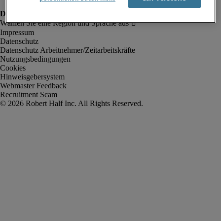
Impressum
Datenschutz
Datenschutz Arbeitnehmer/Zeitarbeitskräfte
Nutzungsbedingungen
Cookies
Hinweisgebersystem
Webmaster Feedback
Recruitment Scam