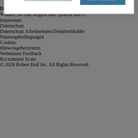
Impressum
Datenschutz
Datenschutz Arbeitnehmer/Zeitarbeitskräfte
Nutzungsbedingungen
Cookies
Hinweisgebersystem
Webmaster Feedback
Recruitment Scam