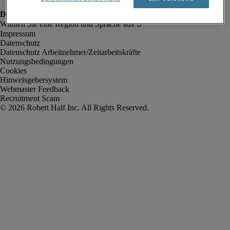
Impressum
Datenschutz
Datenschutz Arbeitnehmer/Zeitarbeitskräfte
Nutzungsbedingungen
Cookies
Hinweisgebersystem
Webmaster Feedback
Recruitment Scam