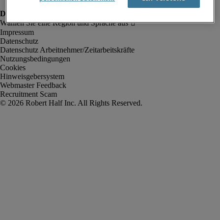
Impressum
Datenschutz
Datenschutz Arbeitnehmer/Zeitarbeitskräfte
Nutzungsbedingungen
Cookies
Hinweisgebersystem
Webmaster Feedback
Recruitment Scam