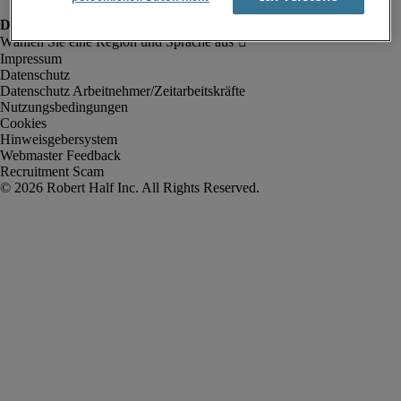
Impressum
Datenschutz
Datenschutz Arbeitnehmer/Zeitarbeitskräfte
Nutzungsbedingungen
Cookies
Hinweisgebersystem
Webmaster Feedback
Recruitment Scam