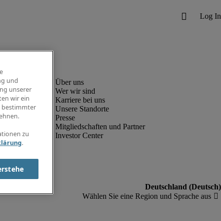
e
ng und
ung unserer
Wer wir sind
en wir ein
Karriere bei uns
g bestimmter
Unsere Standorte
ehnen.
Presse
Mitgliedschaften und Partner
ationen zu
Investor Center
klärung
.
erstehe