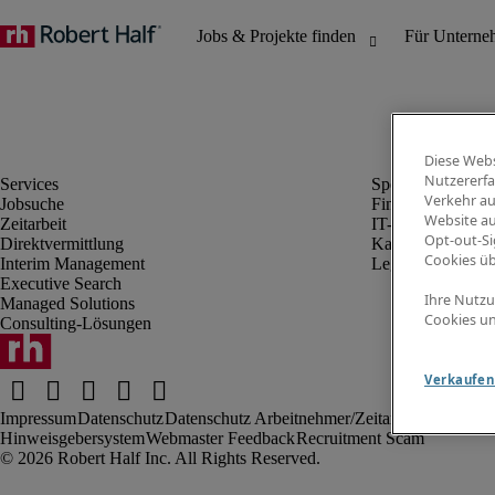
Diese Webs
Nutzererfa
Verkehr au
Jobsuche
Finanz- & Rechn
Website au
Zeitarbeit
IT-Bereich
Opt-out-Si
Direktvermittlung
Kaufmännischer 
Cookies ü
Interim Management
Legal
Executive Search
Ihre Nutzu
Managed Solutions
Cookies un
Consulting-Lösungen
Verkaufen 
Impressum
Datenschutz
Datenschutz Arbeitnehmer/Zeitarbeitskräfte
Nut
Hinweisgebersystem
Webmaster Feedback
Recruitment Scam