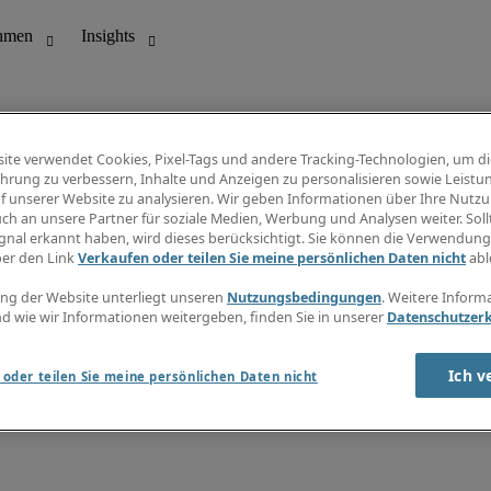
ite verwendet Cookies, Pixel-Tags und andere Tracking-Technologien, um di
hrung zu verbessern, Inhalte und Anzeigen zu personalisieren sowie Leistu
f unserer Website zu analysieren. Wir geben Informationen über Ihre Nutz
ungswesen
Info Center
ch an unsere Partner für soziale Medien, Werbung und Analysen weiter. Sollt
Jobübersicht
gnal erkannt haben, wird dieses berücksichtigt. Sie können die Verwendun
Bereich
Gehaltsübersicht
ber den Link
Verkaufen oder teilen Sie meine persönlichen Daten nicht
abl
E-Learning
Newsletter
ng der Website unterliegt unseren
Nutzungsbedingungen
. Weitere Inform
d wie wir Informationen weitergeben, finden Sie in unserer
Datenschutzer
Ich v
oder teilen Sie meine persönlichen Daten nicht
zungsbedingungen
Cookies