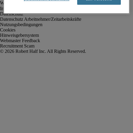
Impressum
Datenschutz
Datenschutz Arbeitnehmer/Zeitarbeitskräfte
Nutzungsbedingungen
Cookies
Hinweisgebersystem
Webmaster Feedback
Recruitment Scam