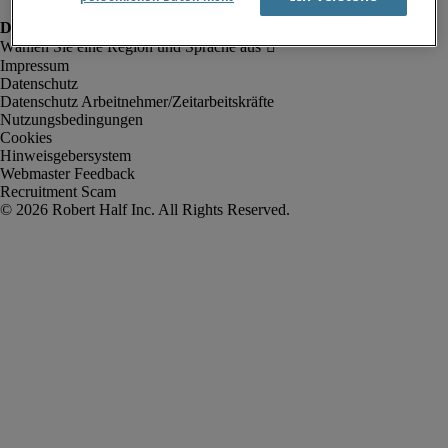
Impressum
Datenschutz
Datenschutz Arbeitnehmer/Zeitarbeitskräfte
Nutzungsbedingungen
Cookies
Hinweisgebersystem
Webmaster Feedback
Recruitment Scam