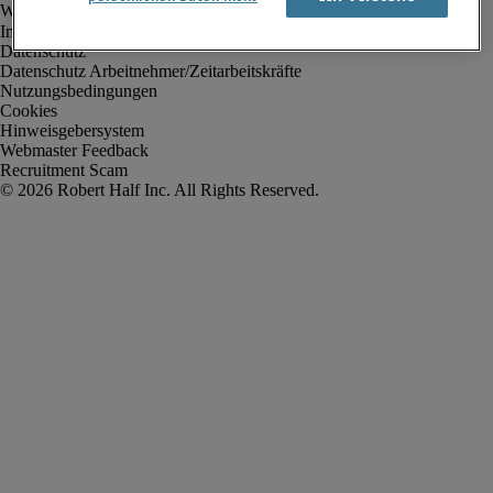
Impressum
Datenschutz
Datenschutz Arbeitnehmer/Zeitarbeitskräfte
Nutzungsbedingungen
Cookies
Hinweisgebersystem
Webmaster Feedback
Recruitment Scam