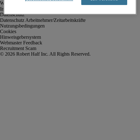
Impressum
Datenschutz
Datenschutz Arbeitnehmer/Zeitarbeitskräfte
Nutzungsbedingungen
Cookies
Hinweisgebersystem
Webmaster Feedback
Recruitment Scam