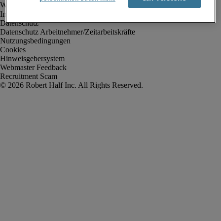
Impressum
Datenschutz
Datenschutz Arbeitnehmer/Zeitarbeitskräfte
Nutzungsbedingungen
Cookies
Hinweisgebersystem
Webmaster Feedback
Recruitment Scam