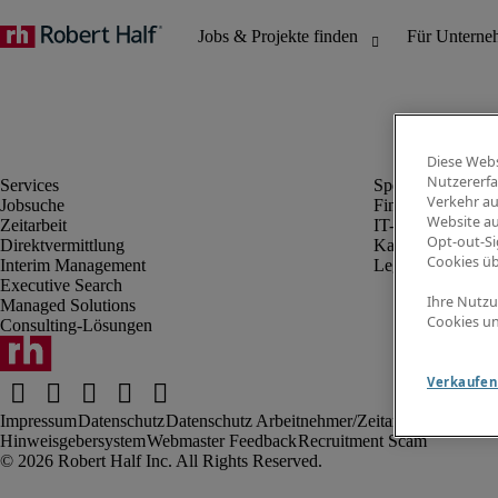
Diese Webs
Nutzererfa
Verkehr au
Jobsuche
Finanz- & Rechn
Website au
Zeitarbeit
IT-Bereich
Opt-out-Si
Direktvermittlung
Kaufmännischer 
Cookies ü
Interim Management
Legal
Executive Search
Ihre Nutzu
Managed Solutions
Cookies un
Consulting-Lösungen
Verkaufen 
Impressum
Datenschutz
Datenschutz Arbeitnehmer/Zeitarbeitskräfte
Nut
Hinweisgebersystem
Webmaster Feedback
Recruitment Scam