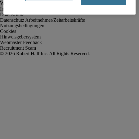
Impressum
Datenschutz
Datenschutz Arbeitnehmer/Zeitarbeitskräfte
Nutzungsbedingungen
Cookies
Hinweisgebersystem
Webmaster Feedback
Recruitment Scam