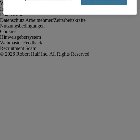
Impressum
Datenschutz
Datenschutz Arbeitnehmer/Zeitarbeitskräfte
Nutzungsbedingungen
Cookies
Hinweisgebersystem
Webmaster Feedback
Recruitment Scam