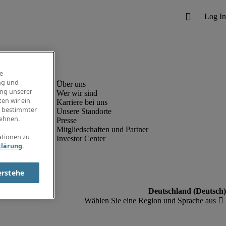
e
ng und
ung unserer
Wer wir sind
en wir ein
Karriere bei uns
g bestimmter
Unsere Standorte
ehnen.
Presse
Mitgliedschaften und Partner
ationen zu
Investor Center
klärung
.
erstehe