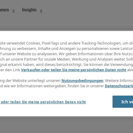
ite verwendet Cookies, Pixel-Tags und andere Tracking-Technologien, um di
hrung zu verbessern, Inhalte und Anzeigen zu personalisieren sowie Leistu
f unserer Website zu analysieren. Wir geben Informationen über Ihre Nutz
ungswesen
Info Center
ch an unsere Partner für soziale Medien, Werbung und Analysen weiter. Sollt
Jobübersicht
gnal erkannt haben, wird dieses berücksichtigt. Sie können die Verwendun
Bereich
Gehaltsübersicht
ber den Link
Verkaufen oder teilen Sie meine persönlichen Daten nicht
abl
E-Learning
Newsletter
ng der Website unterliegt unseren
Nutzungsbedingungen
. Weitere Inform
d wie wir Informationen weitergeben, finden Sie in unserer
Datenschutzer
Ich v
oder teilen Sie meine persönlichen Daten nicht
zungsbedingungen
Cookies