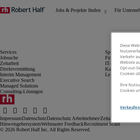
Diese Webs
Nutzererfa
Verkehr au
Jobsuche
Finanz- & Rechn
Website au
Zeitarbeit
IT-Bereich
Opt-out-Si
Direktvermittlung
Kaufmännischer 
Cookies ü
Interim Management
Legal
Executive Search
Ihre Nutzu
Managed Solutions
Cookies un
Consulting-Lösungen
Verkaufen 
Impressum
Datenschutz
Datenschutz Arbeitnehmer/Zeitarbeitskräfte
Nut
Hinweisgebersystem
Webmaster Feedback
Recruitment Scam