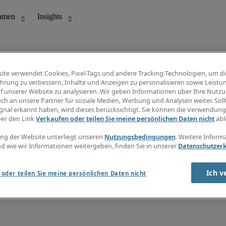
ite verwendet Cookies, Pixel-Tags und andere Tracking-Technologien, um di
hrung zu verbessern, Inhalte und Anzeigen zu personalisieren sowie Leistu
f unserer Website zu analysieren. Wir geben Informationen über Ihre Nutz
ungswesen
Info Center
ch an unsere Partner für soziale Medien, Werbung und Analysen weiter. Sollt
Jobübersicht
gnal erkannt haben, wird dieses berücksichtigt. Sie können die Verwendun
Bereich
Gehaltsübersicht
ber den Link
Verkaufen oder teilen Sie meine persönlichen Daten nicht
abl
E-Learning
Newsletter
ng der Website unterliegt unseren
Nutzungsbedingungen
. Weitere Inform
d wie wir Informationen weitergeben, finden Sie in unserer
Datenschutzer
Ich v
oder teilen Sie meine persönlichen Daten nicht
zungsbedingungen
Cookies