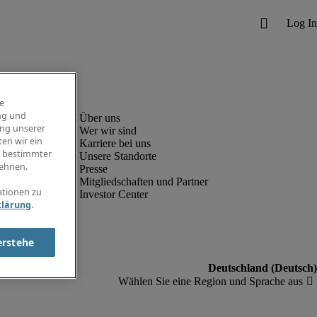
e
ng und
ung unserer
Wer wir sind
en wir ein
Karriere bei uns
g bestimmter
Unsere Standorte
ehnen.
Presse
Mitgliedschaften und Partner
ationen zu
Investor Center
klärung
.
erstehe