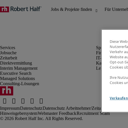
Diese Webs
Nutzererfa
Verkehr au
Jobsuche
Finanz- & Rechn
Website au
Zeitarbeit
IT-Bereich
Opt-out-Si
Direktvermittlung
Kaufmännischer 
Cookies ü
Interim Management
Legal
Executive Search
Ihre Nutzu
Managed Solutions
Cookies un
Consulting-Lösungen
Verkaufen 
Impressum
Datenschutz
Datenschutz Arbeitnehmer/Zeitarbeitskräfte
Nut
Hinweisgebersystem
Webmaster Feedback
Recruitment Scam