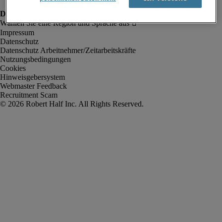
Impressum
Datenschutz
Datenschutz Arbeitnehmer/Zeitarbeitskräfte
Nutzungsbedingungen
Cookies
Hinweisgebersystem
Webmaster Feedback
Recruitment Scam