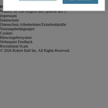
Impressum
Datenschutz
Datenschutz Arbeitnehmer/Zeitarbeitskräfte
Nutzungsbedingungen
Cookies
Hinweisgebersystem
Webmaster Feedback
Recruitment Scam