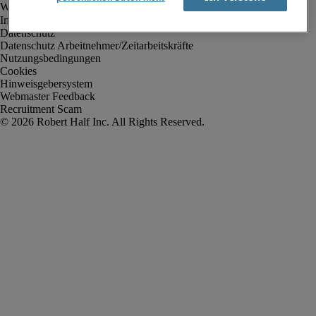
Impressum
Datenschutz
Datenschutz Arbeitnehmer/Zeitarbeitskräfte
Nutzungsbedingungen
Cookies
Hinweisgebersystem
Webmaster Feedback
Recruitment Scam