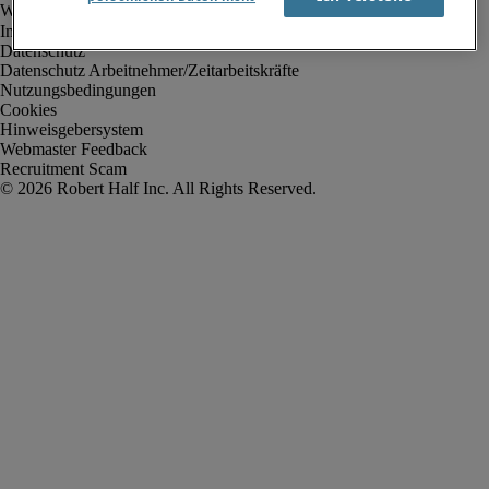
Impressum
Datenschutz
Datenschutz Arbeitnehmer/Zeitarbeitskräfte
Nutzungsbedingungen
Cookies
Hinweisgebersystem
Webmaster Feedback
Recruitment Scam