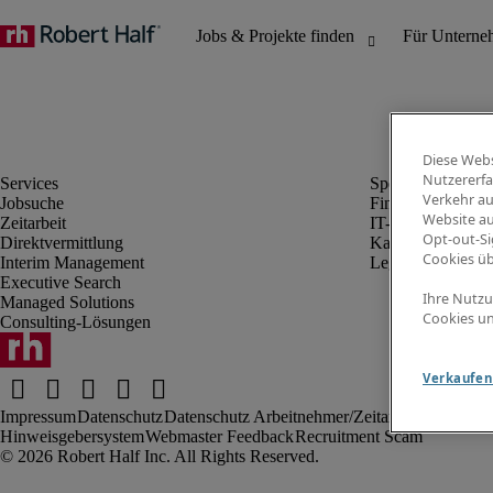
Diese Webs
Nutzererfa
Verkehr au
Jobsuche
Finanz- & Rechn
Website au
Zeitarbeit
IT-Bereich
Opt-out-Si
Direktvermittlung
Kaufmännischer 
Cookies ü
Interim Management
Legal
Executive Search
Ihre Nutzu
Managed Solutions
Cookies un
Consulting-Lösungen
Verkaufen 
Impressum
Datenschutz
Datenschutz Arbeitnehmer/Zeitarbeitskräfte
Nut
Hinweisgebersystem
Webmaster Feedback
Recruitment Scam