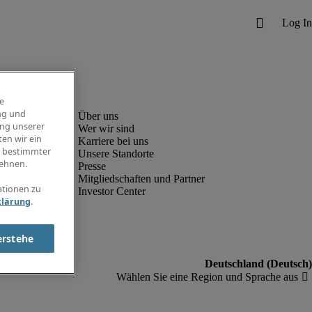
e
ng und
ung unserer
Wer wir sind
en wir ein
Karriere bei uns
g bestimmter
Unsere Standorte
ehnen.
Presse
Mitgliedschaften und Partner
ationen zu
Investor Center
klärung
.
erstehe