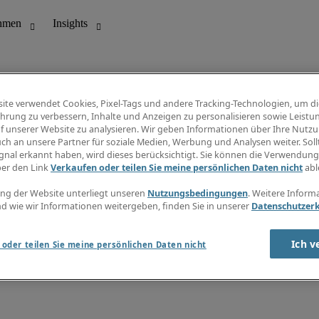
ite verwendet Cookies, Pixel-Tags und andere Tracking-Technologien, um di
hrung zu verbessern, Inhalte und Anzeigen zu personalisieren sowie Leistu
f unserer Website zu analysieren. Wir geben Informationen über Ihre Nutz
ungswesen
Info Center
ch an unsere Partner für soziale Medien, Werbung und Analysen weiter. Sollt
Jobübersicht
gnal erkannt haben, wird dieses berücksichtigt. Sie können die Verwendun
Bereich
Gehaltsübersicht
ber den Link
Verkaufen oder teilen Sie meine persönlichen Daten nicht
abl
E-Learning
Newsletter
ng der Website unterliegt unseren
Nutzungsbedingungen
. Weitere Inform
d wie wir Informationen weitergeben, finden Sie in unserer
Datenschutzer
Ich v
oder teilen Sie meine persönlichen Daten nicht
zungsbedingungen
Cookies