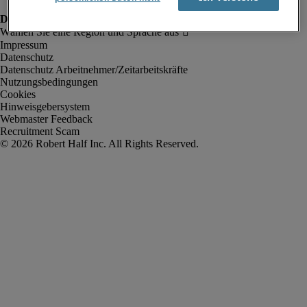
Impressum
Datenschutz
Datenschutz Arbeitnehmer/Zeitarbeitskräfte
Nutzungsbedingungen
Cookies
Hinweisgebersystem
Webmaster Feedback
Recruitment Scam