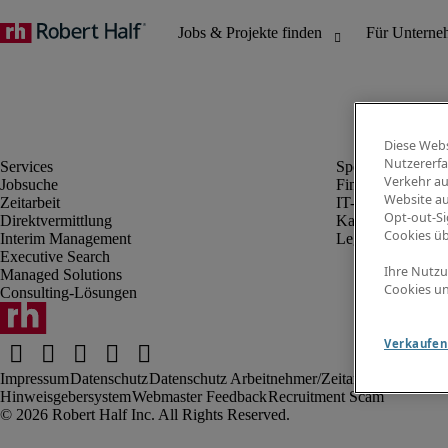
Diese Webs
Nutzererfa
Verkehr au
Jobsuche
Finanz- & Rechn
Website au
Zeitarbeit
IT-Bereich
Opt-out-Si
Direktvermittlung
Kaufmännischer 
Cookies ü
Interim Management
Legal
Executive Search
Ihre Nutzu
Managed Solutions
Cookies un
Consulting-Lösungen
Verkaufen 
Impressum
Datenschutz
Datenschutz Arbeitnehmer/Zeitarbeitskräfte
Nut
Hinweisgebersystem
Webmaster Feedback
Recruitment Scam