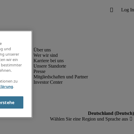
e
ng und
ung unserer
Wer wir sind
en wir ein
Karriere bei uns
g bestimmter
Unsere Standorte
ehnen.
Presse
Mitgliedschaften und Partner
ationen zu
Investor Center
klärung
.
erstehe