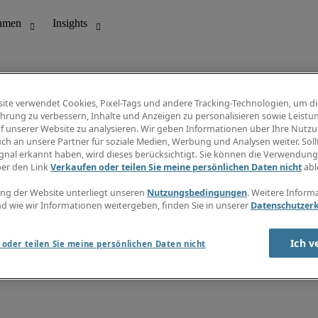
ite verwendet Cookies, Pixel-Tags und andere Tracking-Technologien, um di
hrung zu verbessern, Inhalte und Anzeigen zu personalisieren sowie Leistu
f unserer Website zu analysieren. Wir geben Informationen über Ihre Nutz
ungswesen
Info Center
ch an unsere Partner für soziale Medien, Werbung und Analysen weiter. Sollt
Jobübersicht
gnal erkannt haben, wird dieses berücksichtigt. Sie können die Verwendun
Bereich
Gehaltsübersicht
ber den Link
Verkaufen oder teilen Sie meine persönlichen Daten nicht
abl
E-Learning
Newsletter
ng der Website unterliegt unseren
Nutzungsbedingungen
. Weitere Inform
d wie wir Informationen weitergeben, finden Sie in unserer
Datenschutzer
Ich v
oder teilen Sie meine persönlichen Daten nicht
zungsbedingungen
Cookies