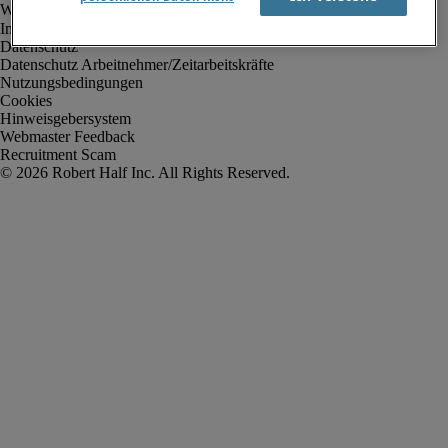
Impressum
Datenschutz
Datenschutz Arbeitnehmer/Zeitarbeitskräfte
Nutzungsbedingungen
Cookies
Hinweisgebersystem
Webmaster Feedback
Recruitment Scam