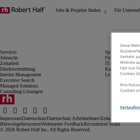
Diese Webs
Nutzererfa
Verkehr au
Jobsuche
Finanz- & Rechn
Website au
Zeitarbeit
IT-Bereich
Opt-out-Si
Direktvermittlung
Kaufmännischer 
Cookies ü
Interim Management
Legal
Executive Search
Ihre Nutzu
Managed Solutions
Cookies un
Consulting-Lösungen
Verkaufen 
Impressum
Datenschutz
Datenschutz Arbeitnehmer/Zeitarbeitskräfte
Nut
Hinweisgebersystem
Webmaster Feedback
Recruitment Scam