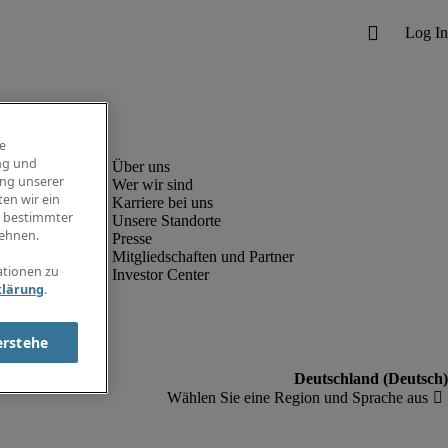
e
ng und
ung unserer
Wer wir sind
en wir ein
Karriere bei uns
g bestimmter
Unsere Standorte
ehnen.
Presse
Mitgliedschaften und Partner
ationen zu
Investor Center
klärung
.
erstehe