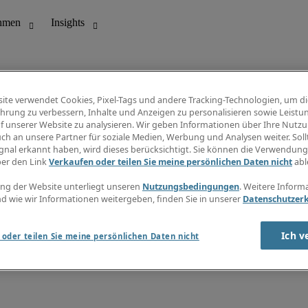
ite verwendet Cookies, Pixel-Tags und andere Tracking-Technologien, um di
hrung zu verbessern, Inhalte und Anzeigen zu personalisieren sowie Leistu
f unserer Website zu analysieren. Wir geben Informationen über Ihre Nutz
ungswesen
Info Center
ch an unsere Partner für soziale Medien, Werbung und Analysen weiter. Sollt
Jobübersicht
gnal erkannt haben, wird dieses berücksichtigt. Sie können die Verwendun
Bereich
Gehaltsübersicht
ber den Link
Verkaufen oder teilen Sie meine persönlichen Daten nicht
abl
E-Learning
Newsletter
ng der Website unterliegt unseren
Nutzungsbedingungen
. Weitere Inform
d wie wir Informationen weitergeben, finden Sie in unserer
Datenschutzer
Ich v
oder teilen Sie meine persönlichen Daten nicht
zungsbedingungen
Cookies