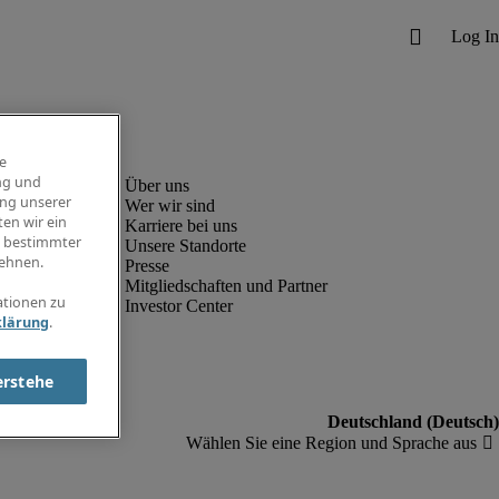
e
ng und
ung unserer
Wer wir sind
en wir ein
Karriere bei uns
g bestimmter
Unsere Standorte
ehnen.
Presse
Mitgliedschaften und Partner
ationen zu
Investor Center
klärung
.
erstehe