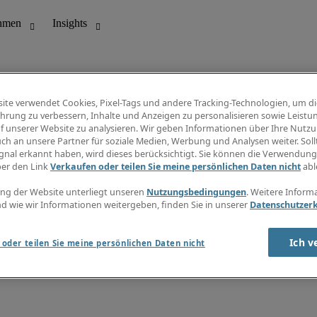
ite verwendet Cookies, Pixel-Tags und andere Tracking-Technologien, um di
hrung zu verbessern, Inhalte und Anzeigen zu personalisieren sowie Leistu
f unserer Website zu analysieren. Wir geben Informationen über Ihre Nutz
ungswesen
Info Center
ch an unsere Partner für soziale Medien, Werbung und Analysen weiter. Sollt
Jobübersicht
gnal erkannt haben, wird dieses berücksichtigt. Sie können die Verwendun
Bereich
Gehaltsübersicht
ber den Link
Verkaufen oder teilen Sie meine persönlichen Daten nicht
abl
E-Learning
Newsletter
ng der Website unterliegt unseren
Nutzungsbedingungen
. Weitere Inform
d wie wir Informationen weitergeben, finden Sie in unserer
Datenschutzer
Ich v
oder teilen Sie meine persönlichen Daten nicht
zungsbedingungen
Cookies