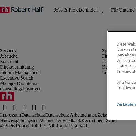
Diese Webs
Nutzererfa
Verkehr au
Jobsuche
Finanz- & Rechn
Website au
Zeitarbeit
IT-Bereich
Opt-out-Si
Direktvermittlung
Kaufmännischer 
Cookies ü
Interim Management
Legal
Executive Search
Ihre Nutzu
Managed Solutions
Cookies un
Consulting-Lösungen
Verkaufen 
Impressum
Datenschutz
Datenschutz Arbeitnehmer/Zeitarbeitskräfte
Nut
Hinweisgebersystem
Webmaster Feedback
Recruitment Scam