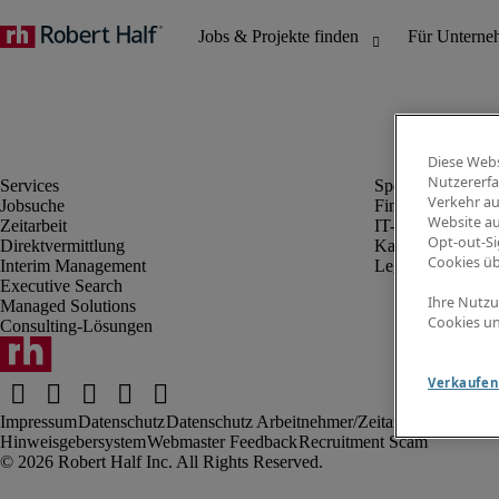
Diese Webs
Nutzererfa
Verkehr au
Jobsuche
Finanz- & Rechn
Website au
Zeitarbeit
IT-Bereich
Opt-out-Si
Direktvermittlung
Kaufmännischer 
Cookies ü
Interim Management
Legal
Executive Search
Ihre Nutzu
Managed Solutions
Cookies un
Consulting-Lösungen
Verkaufen 
Impressum
Datenschutz
Datenschutz Arbeitnehmer/Zeitarbeitskräfte
Nut
Hinweisgebersystem
Webmaster Feedback
Recruitment Scam