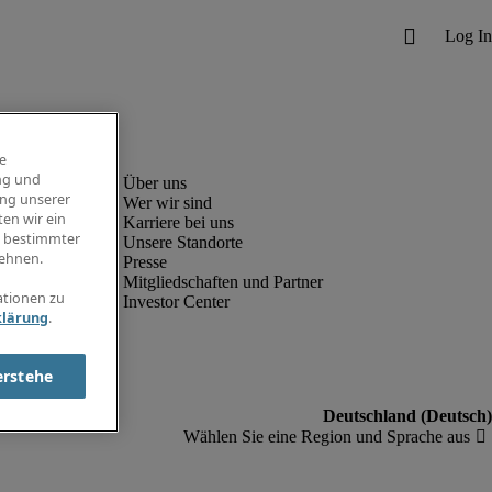
e
ng und
ung unserer
Wer wir sind
en wir ein
Karriere bei uns
g bestimmter
Unsere Standorte
ehnen.
Presse
Mitgliedschaften und Partner
ationen zu
Investor Center
klärung
.
erstehe