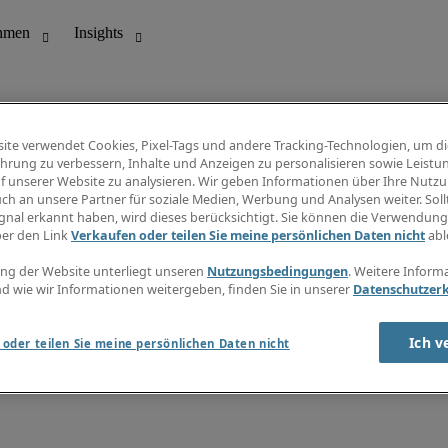
ite verwendet Cookies, Pixel-Tags und andere Tracking-Technologien, um di
hrung zu verbessern, Inhalte und Anzeigen zu personalisieren sowie Leistu
f unserer Website zu analysieren. Wir geben Informationen über Ihre Nutz
ungswesen
Info Center
ch an unsere Partner für soziale Medien, Werbung und Analysen weiter. Sollt
Jobübersicht
gnal erkannt haben, wird dieses berücksichtigt. Sie können die Verwendun
Bereich
Gehaltsübersicht
ber den Link
Verkaufen oder teilen Sie meine persönlichen Daten nicht
abl
E-Learning
Newsletter
ng der Website unterliegt unseren
Nutzungsbedingungen
. Weitere Inform
d wie wir Informationen weitergeben, finden Sie in unserer
Datenschutzer
Ich v
oder teilen Sie meine persönlichen Daten nicht
zungsbedingungen
Cookies