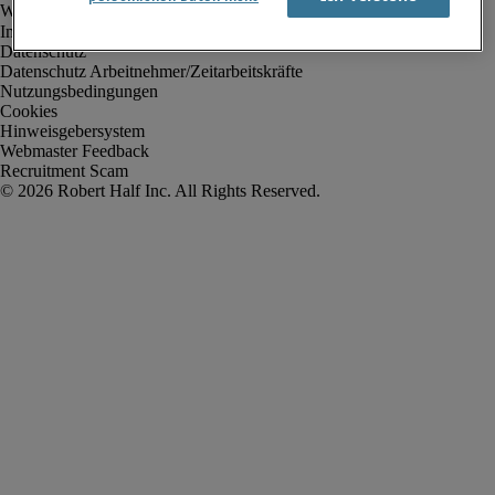
Impressum
Datenschutz
Datenschutz Arbeitnehmer/Zeitarbeitskräfte
Nutzungsbedingungen
Cookies
Hinweisgebersystem
Webmaster Feedback
Recruitment Scam