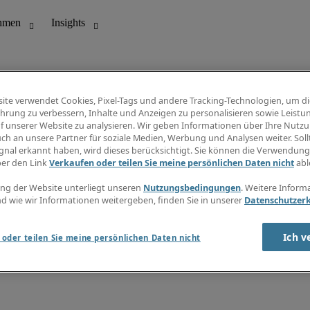
ite verwendet Cookies, Pixel-Tags und andere Tracking-Technologien, um di
hrung zu verbessern, Inhalte und Anzeigen zu personalisieren sowie Leistu
f unserer Website zu analysieren. Wir geben Informationen über Ihre Nutz
ungswesen
Info Center
ch an unsere Partner für soziale Medien, Werbung und Analysen weiter. Sollt
Jobübersicht
gnal erkannt haben, wird dieses berücksichtigt. Sie können die Verwendun
Bereich
Gehaltsübersicht
ber den Link
Verkaufen oder teilen Sie meine persönlichen Daten nicht
abl
E-Learning
Newsletter
ng der Website unterliegt unseren
Nutzungsbedingungen
. Weitere Inform
d wie wir Informationen weitergeben, finden Sie in unserer
Datenschutzer
Ich v
oder teilen Sie meine persönlichen Daten nicht
zungsbedingungen
Cookies