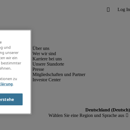
e
ng und
ung unserer
Wer wir sind
en wir ein
Karriere bei uns
g bestimmter
Unsere Standorte
ehnen.
Presse
Mitgliedschaften und Partner
ationen zu
Investor Center
klärung
.
erstehe