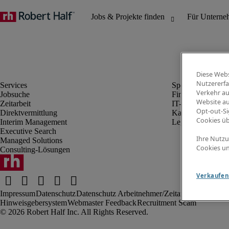
Diese Webs
Nutzererfa
Verkehr au
Jobsuche
Finanz- & Rechn
Website au
Zeitarbeit
IT-Bereich
Opt-out-Si
Direktvermittlung
Kaufmännischer 
Cookies ü
Interim Management
Legal
Executive Search
Ihre Nutzu
Managed Solutions
Cookies un
Consulting-Lösungen
Verkaufen 
Impressum
Datenschutz
Datenschutz Arbeitnehmer/Zeitarbeitskräfte
Nut
Hinweisgebersystem
Webmaster Feedback
Recruitment Scam