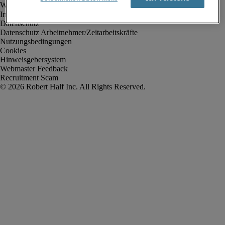
Impressum
Datenschutz
Datenschutz Arbeitnehmer/Zeitarbeitskräfte
Nutzungsbedingungen
Cookies
Hinweisgebersystem
Webmaster Feedback
Recruitment Scam