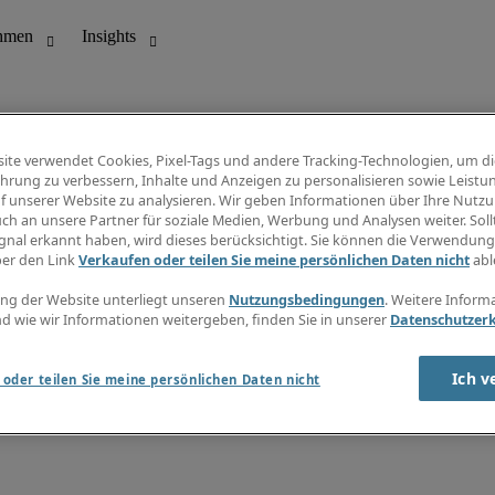
ite verwendet Cookies, Pixel-Tags und andere Tracking-Technologien, um di
hrung zu verbessern, Inhalte und Anzeigen zu personalisieren sowie Leistu
f unserer Website zu analysieren. Wir geben Informationen über Ihre Nutz
ungswesen
Info Center
ch an unsere Partner für soziale Medien, Werbung und Analysen weiter. Sollt
Jobübersicht
gnal erkannt haben, wird dieses berücksichtigt. Sie können die Verwendun
Bereich
Gehaltsübersicht
ber den Link
Verkaufen oder teilen Sie meine persönlichen Daten nicht
abl
E-Learning
Newsletter
ng der Website unterliegt unseren
Nutzungsbedingungen
. Weitere Inform
d wie wir Informationen weitergeben, finden Sie in unserer
Datenschutzer
Ich v
oder teilen Sie meine persönlichen Daten nicht
zungsbedingungen
Cookies