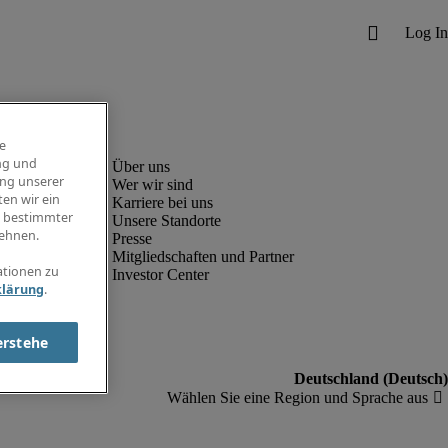
e
ng und
ung unserer
Wer wir sind
en wir ein
Karriere bei uns
g bestimmter
Unsere Standorte
ehnen.
Presse
Mitgliedschaften und Partner
ationen zu
Investor Center
klärung
.
erstehe