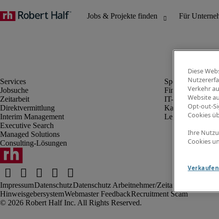
Diese Webs
Nutzererfa
Verkehr au
Jobsuche
Finanz- & Rechn
Website au
Zeitarbeit
IT-Bereich
Opt-out-Si
Direktvermittlung
Kaufmännischer 
Cookies ü
Interim Management
Legal
Executive Search
Ihre Nutzu
Managed Solutions
Cookies un
Consulting-Lösungen
Verkaufen 
Impressum
Datenschutz
Datenschutz Arbeitnehmer/Zeitarbeitskräfte
Nut
Hinweisgebersystem
Webmaster Feedback
Recruitment Scam