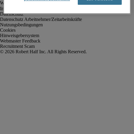
Impressum
Datenschutz
Datenschutz Arbeitnehmer/Zeitarbeitskräfte
Nutzungsbedingungen
Cookies
Hinweisgebersystem
Webmaster Feedback
Recruitment Scam