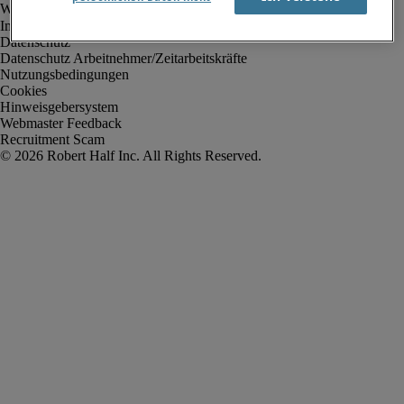
Impressum
Datenschutz
Datenschutz Arbeitnehmer/Zeitarbeitskräfte
Nutzungsbedingungen
Cookies
Hinweisgebersystem
Webmaster Feedback
Recruitment Scam