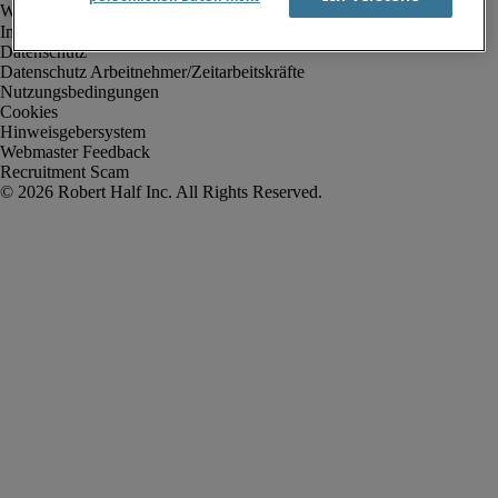
Impressum
Datenschutz
Datenschutz Arbeitnehmer/Zeitarbeitskräfte
Nutzungsbedingungen
Cookies
Hinweisgebersystem
Webmaster Feedback
Recruitment Scam