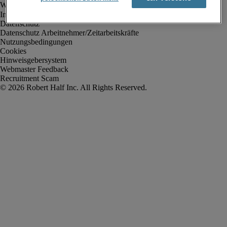
Impressum
Datenschutz
Datenschutz Arbeitnehmer/Zeitarbeitskräfte
Nutzungsbedingungen
Cookies
Hinweisgebersystem
Webmaster Feedback
Recruitment Scam