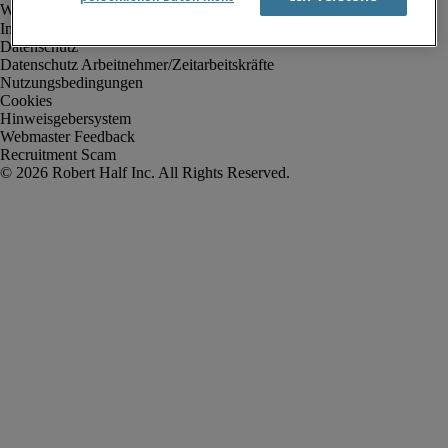
Impressum
Datenschutz
Datenschutz Arbeitnehmer/Zeitarbeitskräfte
Nutzungsbedingungen
Cookies
Hinweisgebersystem
Webmaster Feedback
Recruitment Scam