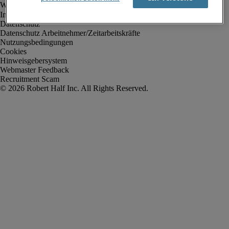
Impressum
Datenschutz
Datenschutz Arbeitnehmer/Zeitarbeitskräfte
Nutzungsbedingungen
Cookies
Hinweisgebersystem
Webmaster Feedback
Recruitment Scam