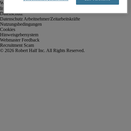
Impressum
Datenschutz
Datenschutz Arbeitnehmer/Zeitarbeitskräfte
Nutzungsbedingungen
Cookies
Hinweisgebersystem
Webmaster Feedback
Recruitment Scam