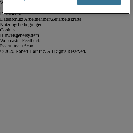
Impressum
Datenschutz
Datenschutz Arbeitnehmer/Zeitarbeitskräfte
Nutzungsbedingungen
Cookies
Hinweisgebersystem
Webmaster Feedback
Recruitment Scam