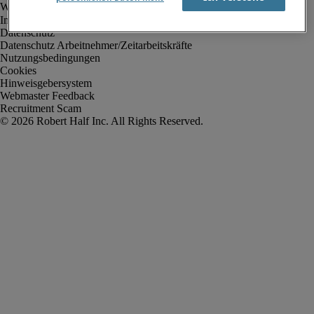
Impressum
Datenschutz
Datenschutz Arbeitnehmer/Zeitarbeitskräfte
Nutzungsbedingungen
Cookies
Hinweisgebersystem
Webmaster Feedback
Recruitment Scam