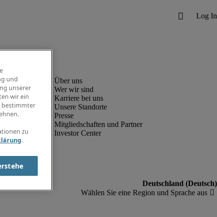
e
ng und
ung unserer
Wer wir sind
en wir ein
Karriere bei uns
g bestimmter
Unsere Standorte
ehnen.
Presse
Mitgliedschaften und Partner
ationen zu
Investor Center
klärung
.
erstehe