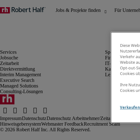
Diese Webs
Nutzererfa
Verkehr au
Jobsuche
Finanz- & Rechn
Website au
Zeitarbeit
IT-Bereich
Opt-out-Si
Direktvermittlung
Kaufmännischer 
Cookies ü
Interim Management
Legal
Executive Search
Ihre Nutzu
Managed Solutions
Cookies un
Consulting-Lösungen
Verkaufen 
Impressum
Datenschutz
Datenschutz Arbeitnehmer/Zeitarbeitskräfte
Nut
Hinweisgebersystem
Webmaster Feedback
Recruitment Scam