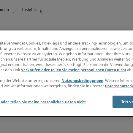
ite verwendet Cookies, Pixel-Tags und andere Tracking-Technologien, um di
hrung zu verbessern, Inhalte und Anzeigen zu personalisieren sowie Leistu
f unserer Website zu analysieren. Wir geben Informationen über Ihre Nutz
ungswesen
Info Center
ch an unsere Partner für soziale Medien, Werbung und Analysen weiter. Sollt
Jobübersicht
gnal erkannt haben, wird dieses berücksichtigt. Sie können die Verwendun
Bereich
Gehaltsübersicht
ber den Link
Verkaufen oder teilen Sie meine persönlichen Daten nicht
abl
E-Learning
Newsletter
ng der Website unterliegt unseren
Nutzungsbedingungen
. Weitere Inform
d wie wir Informationen weitergeben, finden Sie in unserer
Datenschutzer
Ich v
oder teilen Sie meine persönlichen Daten nicht
zungsbedingungen
Cookies