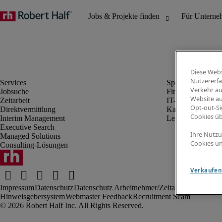
Diese Webs
Nutzererfa
Verkehr au
Jobsuche
Finanz- & Rechn
Website au
Zeitarbeit
IT-Bereich
Opt-out-Si
Direktvermittlung
Kaufmännischer 
Cookies ü
Interim Management
Legal
Executive Search
Ihre Nutzu
Managed Solutions
Cookies un
Consulting-Lösungen
Verkaufen 
Impressum
Datenschutz
Datenschutz Arbeitnehmer/Zeitarbeitskräfte
Nut
Hinweisgebersystem
Webmaster Feedback
Recruitment Scam