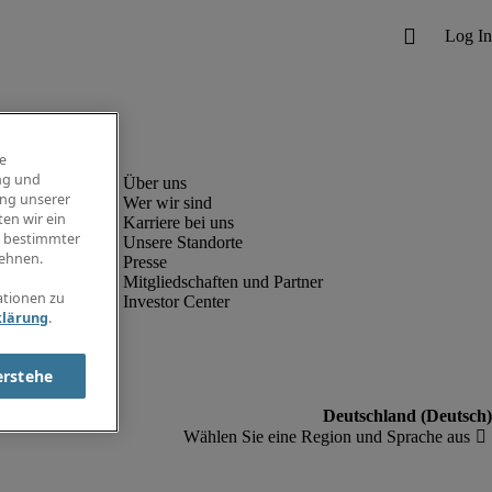
e
ng und
ung unserer
Wer wir sind
en wir ein
Karriere bei uns
g bestimmter
Unsere Standorte
ehnen.
Presse
Mitgliedschaften und Partner
ationen zu
Investor Center
klärung
.
erstehe