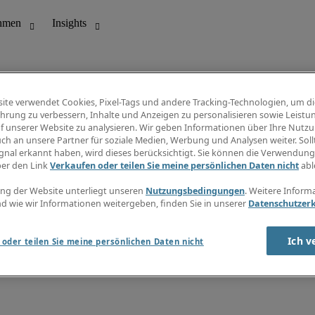
ite verwendet Cookies, Pixel-Tags und andere Tracking-Technologien, um di
hrung zu verbessern, Inhalte und Anzeigen zu personalisieren sowie Leistu
f unserer Website zu analysieren. Wir geben Informationen über Ihre Nutz
ungswesen
Info Center
ch an unsere Partner für soziale Medien, Werbung und Analysen weiter. Sollt
Jobübersicht
gnal erkannt haben, wird dieses berücksichtigt. Sie können die Verwendun
Bereich
Gehaltsübersicht
ber den Link
Verkaufen oder teilen Sie meine persönlichen Daten nicht
abl
E-Learning
Newsletter
ng der Website unterliegt unseren
Nutzungsbedingungen
. Weitere Inform
d wie wir Informationen weitergeben, finden Sie in unserer
Datenschutzer
Ich v
oder teilen Sie meine persönlichen Daten nicht
zungsbedingungen
Cookies