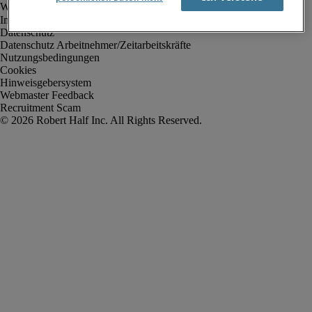
Impressum
Datenschutz
Datenschutz Arbeitnehmer/Zeitarbeitskräfte
Nutzungsbedingungen
Cookies
Hinweisgebersystem
Webmaster Feedback
Recruitment Scam