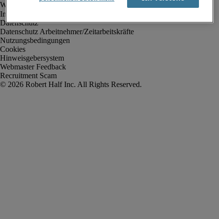
Impressum
Datenschutz
Datenschutz Arbeitnehmer/Zeitarbeitskräfte
Nutzungsbedingungen
Cookies
Hinweisgebersystem
Webmaster Feedback
Recruitment Scam