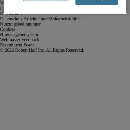
Impressum
Datenschutz
Datenschutz Arbeitnehmer/Zeitarbeitskräfte
Nutzungsbedingungen
Cookies
Hinweisgebersystem
Webmaster Feedback
Recruitment Scam